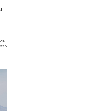
 i
ori,
meteo