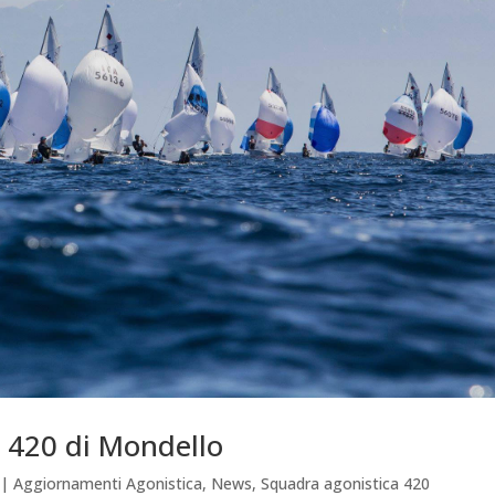
 420 di Mondello
|
Aggiornamenti Agonistica
,
News
,
Squadra agonistica 420