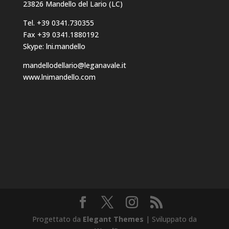
23826 Mandello del Lario (LC)
Tel. +39 0341.730355
Fax +39 0341.1880192
Skype: lni.mandello
mandellodellario@leganavale.it
www.lnimandello.com
Progettato da
Elegant Themes
| Sviluppato da