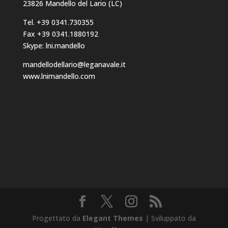
23826 Mandello del Lario (LC)
Tel. +39 0341.730355
Fax +39 0341.1880192
Skype: lni.mandello
mandellodellario@leganavale.it
www.lnimandello.com
Progettato da
Elegant Themes
| Sviluppato da