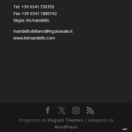
Tel. +39 0341.730355
Fax +39 0341.1880192
Skype: lni.mandello
mandellodellario@leganavale.it
www.lnimandello.com
Progettato da
Elegant Themes
| Sviluppato da
WordPress