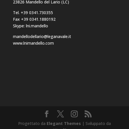
23826 Mandello del Lario (LC)
Tel. +39 0341.730355
Fax +39 0341.1880192
Skype: lni.mandello
mandellodellario@leganavale.it
www.lnimandello.com
Progettato da
Elegant Themes
| Sviluppato da