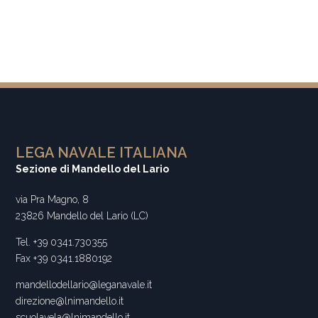
LEGA NAVALE ITALIANA
Sezione di Mandello del Lario
via Pra Magno, 8
23826 Mandello del Lario (LC)
Tel. +39 0341.730355
Fax +39 0341.1880192
mandellodellario@leganavale.it
direzione@lnimandello.it
scuolavela@lnimandello.it