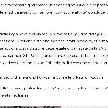
acile raccontare quarant’anni in poche righe: “Quello che posso
 infatti va avanti, con sempre nuovi soci e attività” conclude il
 della Lega Navale di Mandello si svolse il 12 giugno del 196
tizione. “Crokant in dialetto significa infatti inesperto, di prim
 avvio la lunga stagione delle regate organizzate dalla L.N.I. d
a sei metri S.I. “Partita con un handicap di quindici minuti”, c
 andava da Mandello ad Abbadia, da lì a Vassena per poi torna
na. Secondi arrivarono Folli-Lafranconi e terzi Pagnoni-Zucchi.
ratelli Merzario quinti al termine di “una regata molto combattut
terata negli anni.