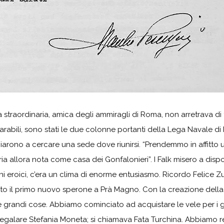
a straordinaria, amica degli ammiragli di Roma, non arretrava di f
arabili, sono stati le due colonne portanti della Lega Navale di 
arono a cercare una sede dove riunirsi. “Prendemmo in affitto un
teria allora nota come casa dei Gonfalonieri”. I Falk misero a dis
nni eroici, c’era un clima di enorme entusiasmo. Ricordo Felice 
ato il primo nuovo sperone a Prà Magno. Con la creazione dell
e grandi cose. Abbiamo cominciato ad acquistare le vele per i giov
galare Stefania Moneta; si chiamava Fata Turchina. Abbiamo real