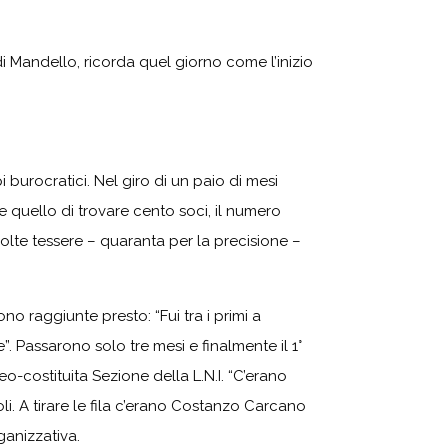
di Mandello, ricorda quel giorno come l’inizio
burocratici. Nel giro di un paio di mesi
 quello di trovare cento soci, il numero
“Molte tessere – quaranta per la precisione –
o raggiunte presto: “Fui tra i primi a
e”. Passarono solo tre mesi e finalmente il 1°
-costituita Sezione della L.N.I. “C’erano
li. A tirare le fila c’erano Costanzo Carcano
ganizzativa.