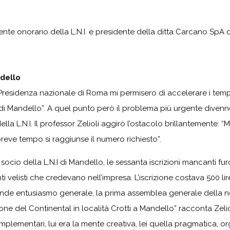
ente onorario della L.N.I. e presidente della ditta Carcano SpA 
ndello
 Presidenza nazionale di Roma mi permisero di accelerare i tempi 
 di Mandello”. A quel punto però il problema più urgente divenne
lla L.N.I. Il professor Zelioli aggirò l’ostacolo brillantemente: 
reve tempo si raggiunse il numero richiesto”.
io della L.N.I di Mandello, le sessanta iscrizioni mancanti furon
ti velisti che credevano nell’impresa. L’iscrizione costava 500 lir
ande entusiasmo generale, la prima assemblea generale della neo
one del Continental in località Crotti a Mandello” racconta Zelio
lementari, lui era la mente creativa, lei quella pragmatica, or