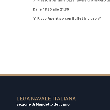
📍 Presso il bar della Lega Navale di Mandello de
Dalle 18:30 alle 21:30
🍹
Ricco Aperitivo con Buffet Incluso
🍕
LEGA NAVALE ITALIANA
Sezione di Mandello del Lario