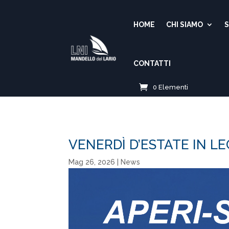
HOME
CHI SIAMO
S
CONTATTI
0 Elementi
VENERDÌ D’ESTATE IN L
Mag 26, 2026
|
News