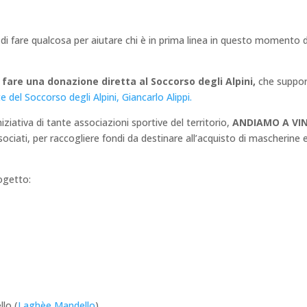
 fare qualcosa per aiutare chi è in prima linea in questo momento di
fare una donazione diretta al Soccorso degli Alpini,
che support
te del Soccorso degli Alpini, Giancarlo Alippi.
iziativa di tante associazioni sportive del territorio,
ANDIAMO A VIN
sociati, per raccogliere fondi da destinare all’acquisto di mascherine
ogetto:
llo (
Laghèe Mandello
)