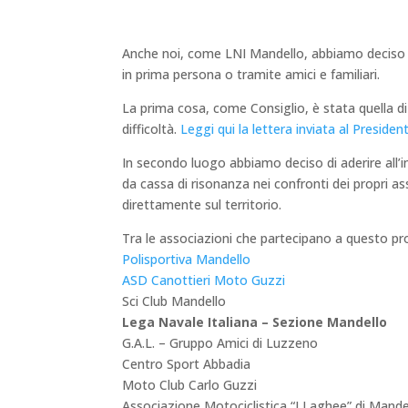
Anche noi, come LNI Mandello, abbiamo deciso di
in prima persona o tramite amici e familiari.
La prima cosa, come Consiglio, è stata quella di
difficoltà.
Leggi qui la lettera inviata al Presiden
In secondo luogo abbiamo deciso di aderire all’in
da cassa di risonanza nei confronti dei propri as
direttamente sul territorio.
Tra le associazioni che partecipano a questo pr
Polisportiva Mandello
ASD Canottieri Moto Guzzi
Sci Club Mandello
Lega Navale Italiana – Sezione Mandello
G.A.L. – Gruppo Amici di Luzzeno
Centro Sport Abbadia
Moto Club Carlo Guzzi
Associazione Motociclistica “I Laghee” di Mande