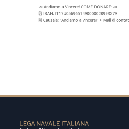
📣
Andiamo a Vincere! COME DONARE:
📣
🗒
IBAN: IT17U0569651490000028993X79
🗒
Causale: “Andiamo a vincere!” + Mail di conta
LEGA NAVALE ITALIANA