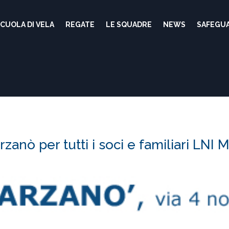
CUOLA DI VELA
REGATE
LE SQUADRE
NEWS
SAFEGU
anò per tutti i soci e familiari LN