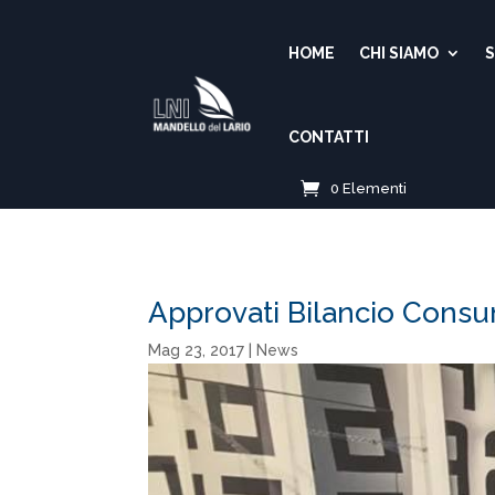
HOME
CHI SIAMO
S
CONTATTI
0 Elementi
Approvati Bilancio Consun
Mag 23, 2017
|
News